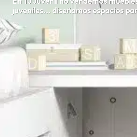
En Tu Juvenil no vendemos muebles
juveniles... diseñamos espacios para